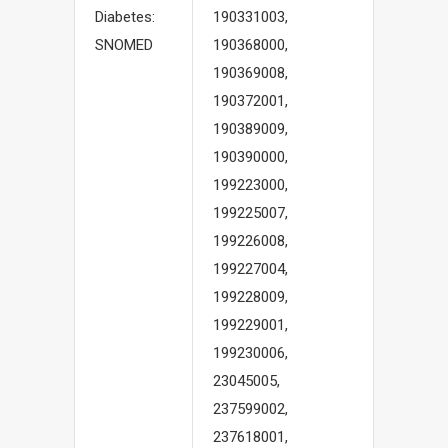
Diabetes:
190331003,
SNOMED
190368000,
190369008,
190372001,
190389009,
190390000,
199223000,
199225007,
199226008,
199227004,
199228009,
199229001,
199230006,
23045005,
237599002,
237618001,