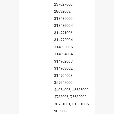
237627000,
28032008,
313435000,
313436004,
314771006,
314772004,
314893005,
314894004,
314902007,
314903002,
314904008,
359642000,
44054006, 46635009,
4783006, 75682002,
76751001, 81531005,
9859006