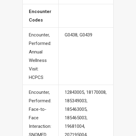
Encounter
Codes
Encounter,
G0438, G0439
Performed:
Annual
Wellness
Visit:
HCPCS
Encounter,
12843005, 18170008,
Performed:
185349003,
Face-to-
185463005,
Face
185465003,
Interaction:
19681004,
SNOMED
207195004,