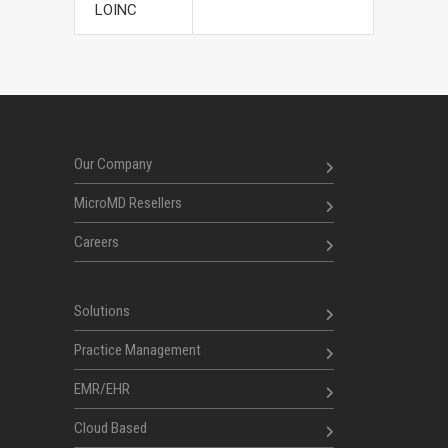
LOINC
Our Company
MicroMD Resellers
Careers
Solutions
Practice Management
EMR/EHR
Cloud Based