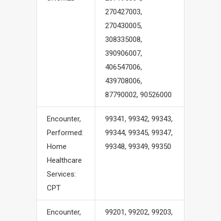
270427003,
270430005,
308335008,
390906007,
406547006,
439708006,
87790002, 90526000
Encounter,
99341, 99342, 99343,
Performed:
99344, 99345, 99347,
Home
99348, 99349, 99350
Healthcare
Services:
CPT
Encounter,
99201, 99202, 99203,