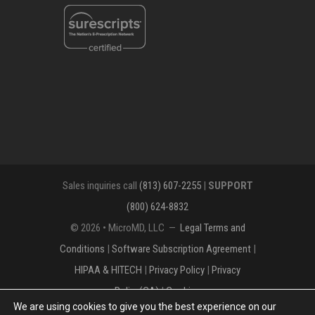
Sales inquiries call
(813) 607-2255
|
SUPPORT
(800) 624-8832
© 2026 • MicroMD, LLC —
Legal Terms and
Conditions
|
Software Subscription Agreement
|
HIPAA & HITECH
|
Privacy Policy
|
Privacy
Policy(CA)
|
Cookies
We are using cookies to give you the best experience on our
The MICROMD Design mark is a registered